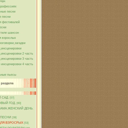
нцы.
профессиях
ные песни
е песни
я фестивалей
есни
стиле шансон
я взрослых
роговорки,загадки
,инсценировки
,инсценировки 2 часть
,инсценировки 3 часть
 инсценировки 4 часть
ьные пьесы
 раздела
 САД.
[57]
ОВЫЙ ГОД.
[60]
МАМА.ЖЕНСКИЙ ДЕНЬ.
 ПЕСНИ
[39]
ДЛЯ ВЗРОСРЫХ
[53]