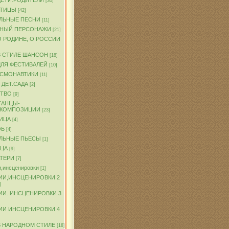
ДЕТИ.РОДИТЕЛИ
[30]
ПТИЦЫ
[42]
ЛЬНЫЕ ПЕСНИ
[11]
ЧНЫЙ ПЕРСОНАЖИ
[21]
О РОДИНЕ, О РОССИИ
В СТИЛЕ ШАНСОН
[18]
ДЛЯ ФЕСТИВАЛЕЙ
[10]
ОСМОНАВТИКИ
[11]
 ДЕТ.САДА
[2]
ТВО
[9]
ТАНЦЫ-
.КОМПОЗИЦИИ
[23]
ИЦА
[4]
ОБ
[4]
ЛЬНЫЕ ПЬЕСЫ
[1]
ТЦА
[9]
АТЕРИ
[7]
,инсценировки
[1]
ИИ,ИНСЦЕНИРОВКИ 2
]
ИИ. ИНСЦЕНИРОВКИ 3
ИИ ИНСЦЕНИРОВКИ 4
В НАРОДНОМ СТИЛЕ
[18]