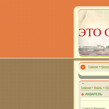
ЭТО 
Главная
»
Катал
Алекс
Главная
»
Файлы
»
ПЕ
АКВАРЕЛЬ
Слова И.Фаронова.