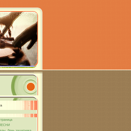
та
страница
ПЕСНИ
еды. День защитника