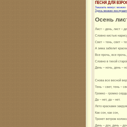
ПЕСНЯ ДЛЯ ВЗР
Заказать минус можно
Комар
Здесь можно послушат
Осень лис
Лист – день, лист – де
Словно кистью нарис
Свет – тень, свет – те
А зима забелит краски
Все прочь, все прочь,
Словно в тихой старо
День – ночь, день – н
Снова все весной ве
Тень – свет, тень – св
Громко - громко сердц
Да – нет, да – нет.
Лето красками закруж
Как сон, как сон,
Тронет ветром колоко
Динь – дон, динь – дон