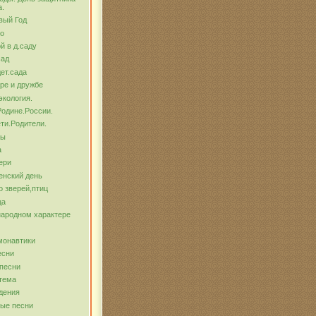
а.
вый Год
о
й в д.саду
сад
ет.сада
ре и дружбе
экология.
Родине.России.
ти.Родители.
бы
а
ери
енский день
о зверей,птиц
ца
народном характере
монавтики
есни
песни
тема
дения
ые песни