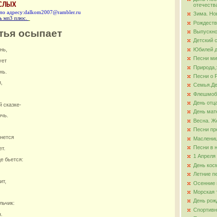
ОСЛЫХ
отечеств
 по адресу:dalkom2007@rambler.ru
Зима. Но
ова
ь мп3 плюс.
Рождеств
тья осыпает
Выпускно
Детский 
Юбилей д
нь,
Песни ми
ует
Природа,
нь.
Песни о 
,
Семья.Де
Флешмо
День отц
й сказке-
День мат
очь.
Весна. Ж
Песни пр
рнется
Маслени
Песни в 
ет.
1 Апреля
е бьется:
День кос
Летние п
ит,
Осенние 
Морская 
День рож
льчик:
Спортивн
.