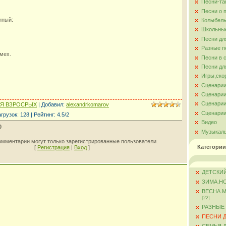
Песни-та
Песни о 
нный:
Колыбель
Школьны
Песни дл
Разные п
смех.
Песни в 
Песни дл
Игры,ско
Сценарии
Сценарии
Сценарии
ЛЯ ВЗРОСРЫХ
|
Добавил
:
alexandrkomarov
Сценарии
агрузок
:
128
|
Рейтинг
:
4.5
/
2
Видео
0
Музыкал
омментарии могут только зарегистрированные пользователи.
Категории
[
Регистрация
|
Вход
]
ДЕТСКИЙ
ЗИМА.Н
ВЕСНА.
[22]
РАЗНЫЕ
ПЕСНИ 