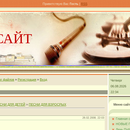
Приветствую Вас
Гость
|
RSS
САЙТ
ог файлов
»
Регистрация
»
Вход
Четверг
андра
06.08.2026
22:34
СНИ ДЛЯ ДЕТЕЙ
»
ПЕСНИ ДЛЯ ВЗРОСРЫХ
Меню сай
26.02.2008, 22:03
Главная 
НОВЫЕ 
День Поб