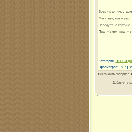
Время маятник стари
Миг - век, миг – век,
Чередует на картине
Плач – смех, плач – 
Категория
:
ПЕСНИ Д
Просмотров
:
1897
|
З
Всего комментариев
:
Добавлять к