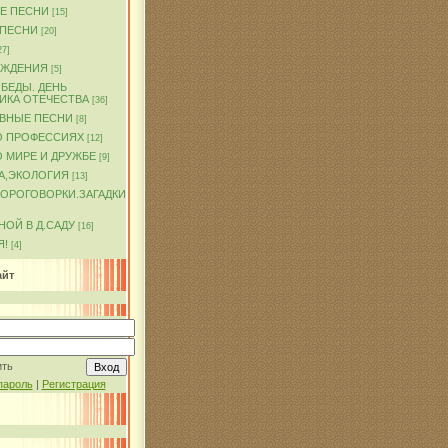
Е ПЕСНИ
[15]
 ПЕСНИ
[20]
27]
ОЖДЕНИЯ
[5]
БЕДЫ. ДЕНЬ
ИКА ОТЕЧЕСТВА
[36]
ВНЫЕ ПЕСНИ
[8]
О ПРОФЕССИЯХ
[12]
 МИРЕ И ДРУЖБЕ
[9]
А,ЭКОЛОГИЯ
[13]
КОРОГОВОРКИ.ЗАГАДКИ
ОЙ В Д.САДУ
[16]
Я!
[4]
айт
ить
пароль
|
Регистрация