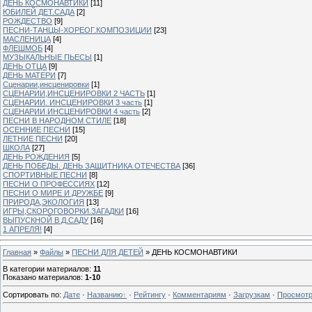
ДЕНЬ КОСМОНАВТИКИ
[11]
ЮБИЛЕЙ ДЕТ.САДА
[2]
РОЖДЕСТВО
[9]
ПЕСНИ-ТАНЦЫ-ХОРЕОГ.КОМПОЗИЦИИ
[23]
МАСЛЕНИЦА
[4]
ФЛЕШМОБ
[4]
МУЗЫКАЛЬНЫЕ ПЬЕСЫ
[1]
ДЕНЬ ОТЦА
[9]
ДЕНЬ МАТЕРИ
[7]
Сценарии,инсценировки
[1]
СЦЕНАРИИ,ИНСЦЕНИРОВКИ 2 ЧАСТЬ
[1]
СЦЕНАРИИ. ИНСЦЕНИРОВКИ 3 часть
[1]
СЦЕНАРИИ ИНСЦЕНИРОВКИ 4 часть
[2]
ПЕСНИ В НАРОДНОМ СТИЛЕ
[18]
ОСЕННИЕ ПЕСНИ
[15]
ЛЕТНИЕ ПЕСНИ
[20]
ШКОЛА
[27]
ДЕНЬ РОЖДЕНИЯ
[5]
ДЕНЬ ПОБЕДЫ. ДЕНЬ ЗАЩИТНИКА ОТЕЧЕСТВА
[36]
СПОРТИВНЫЕ ПЕСНИ
[8]
ПЕСНИ О ПРОФЕССИЯХ
[12]
ПЕСНИ О МИРЕ И ДРУЖБЕ
[9]
ПРИРОДА,ЭКОЛОГИЯ
[13]
ИГРЫ,СКОРОГОВОРКИ.ЗАГАДКИ
[16]
ВЫПУСКНОЙ В Д.САДУ
[16]
1 АПРЕЛЯ!
[4]
Главная
»
Файлы
»
ПЕСНИ ДЛЯ ДЕТЕЙ
» ДЕНЬ КОСМОНАВТИКИ
В категории материалов
:
11
Показано материалов
:
1-10
Сортировать по
:
Дате
·
Названию
·
Рейтингу
·
Комментариям
·
Загрузкам
·
Просмот