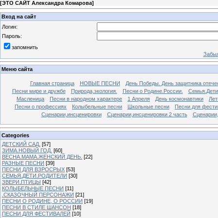
[
ЭТО САЙТ Александра Комарова
]
Вход на сайт
Логин:
Пароль:
запомнить
Забыл
Меню сайта
Главная страница
НОВЫЕ ПЕСНИ
День Победы. День защитника отече
Песни мире и дружбе
Природа,экология.
Песни о Родине.России.
Семья.Дети
Масленица
Песни в народном характере
1 Апреля
День космонавтики
Лет
Песни о профессиях
Колыбельные песни
Школьные песни
Песни для фести
Сценарии,инсценировки
Сценарии,инсценировки 2 часть
Сценарии,
Categories
ДЕТСКИЙ САД.
[57]
ЗИМА.НОВЫЙ ГОД.
[60]
ВЕСНА.МАМА.ЖЕНСКИЙ ДЕНЬ.
[22]
РАЗНЫЕ ПЕСНИ
[39]
ПЕСНИ ДЛЯ ВЗРОСРЫХ
[53]
СЕМЬЯ.ДЕТИ.РОДИТЕЛИ
[30]
ЗВЕРИ.ПТИЦЫ
[42]
КОЛЫБЕЛЬНЫЕ ПЕСНИ
[11]
.СКАЗОЧНЫЙ ПЕРСОНАЖИ
[21]
ПЕСНИ О РОДИНЕ, О РОССИИ
[19]
ПЕСНИ В СТИЛЕ ШАНСОН
[18]
ПЕСНИ ДЛЯ ФЕСТИВАЛЕЙ
[10]