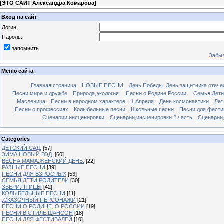
[
ЭТО САЙТ Александра Комарова
]
Вход на сайт
Логин:
Пароль:
запомнить
Забыл
Меню сайта
Главная страница
НОВЫЕ ПЕСНИ
День Победы. День защитника отече
Песни мире и дружбе
Природа,экология.
Песни о Родине.России.
Семья.Дети
Масленица
Песни в народном характере
1 Апреля
День космонавтики
Лет
Песни о профессиях
Колыбельные песни
Школьные песни
Песни для фести
Сценарии,инсценировки
Сценарии,инсценировки 2 часть
Сценарии,
Categories
ДЕТСКИЙ САД.
[57]
ЗИМА.НОВЫЙ ГОД.
[60]
ВЕСНА.МАМА.ЖЕНСКИЙ ДЕНЬ.
[22]
РАЗНЫЕ ПЕСНИ
[39]
ПЕСНИ ДЛЯ ВЗРОСРЫХ
[53]
СЕМЬЯ.ДЕТИ.РОДИТЕЛИ
[30]
ЗВЕРИ.ПТИЦЫ
[42]
КОЛЫБЕЛЬНЫЕ ПЕСНИ
[11]
.СКАЗОЧНЫЙ ПЕРСОНАЖИ
[21]
ПЕСНИ О РОДИНЕ, О РОССИИ
[19]
ПЕСНИ В СТИЛЕ ШАНСОН
[18]
ПЕСНИ ДЛЯ ФЕСТИВАЛЕЙ
[10]