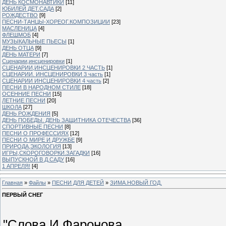
ДЕНЬ КОСМОНАВТИКИ
[11]
ЮБИЛЕЙ ДЕТ.САДА
[2]
РОЖДЕСТВО
[9]
ПЕСНИ-ТАНЦЫ-ХОРЕОГ.КОМПОЗИЦИИ
[23]
МАСЛЕНИЦА
[4]
ФЛЕШМОБ
[4]
МУЗЫКАЛЬНЫЕ ПЬЕСЫ
[1]
ДЕНЬ ОТЦА
[9]
ДЕНЬ МАТЕРИ
[7]
Сценарии,инсценировки
[1]
СЦЕНАРИИ,ИНСЦЕНИРОВКИ 2 ЧАСТЬ
[1]
СЦЕНАРИИ. ИНСЦЕНИРОВКИ 3 часть
[1]
СЦЕНАРИИ ИНСЦЕНИРОВКИ 4 часть
[2]
ПЕСНИ В НАРОДНОМ СТИЛЕ
[18]
ОСЕННИЕ ПЕСНИ
[15]
ЛЕТНИЕ ПЕСНИ
[20]
ШКОЛА
[27]
ДЕНЬ РОЖДЕНИЯ
[5]
ДЕНЬ ПОБЕДЫ. ДЕНЬ ЗАЩИТНИКА ОТЕЧЕСТВА
[36]
СПОРТИВНЫЕ ПЕСНИ
[8]
ПЕСНИ О ПРОФЕССИЯХ
[12]
ПЕСНИ О МИРЕ И ДРУЖБЕ
[9]
ПРИРОДА,ЭКОЛОГИЯ
[13]
ИГРЫ,СКОРОГОВОРКИ.ЗАГАДКИ
[16]
ВЫПУСКНОЙ В Д.САДУ
[16]
1 АПРЕЛЯ!
[4]
Главная
»
Файлы
»
ПЕСНИ ДЛЯ ДЕТЕЙ
»
ЗИМА.НОВЫЙ ГОД.
ПЕРВЫЙ СНЕГ
"Слова И.Фаронова