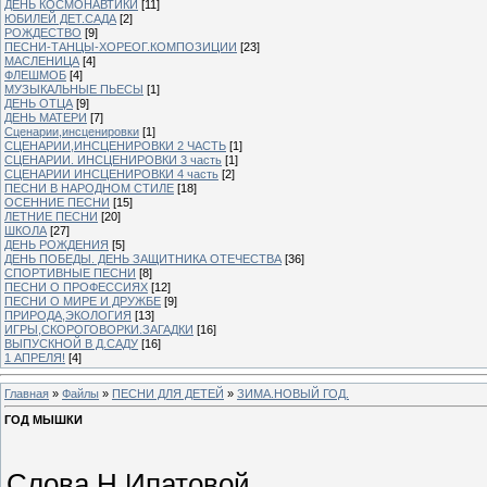
ДЕНЬ КОСМОНАВТИКИ
[11]
ЮБИЛЕЙ ДЕТ.САДА
[2]
РОЖДЕСТВО
[9]
ПЕСНИ-ТАНЦЫ-ХОРЕОГ.КОМПОЗИЦИИ
[23]
МАСЛЕНИЦА
[4]
ФЛЕШМОБ
[4]
МУЗЫКАЛЬНЫЕ ПЬЕСЫ
[1]
ДЕНЬ ОТЦА
[9]
ДЕНЬ МАТЕРИ
[7]
Сценарии,инсценировки
[1]
СЦЕНАРИИ,ИНСЦЕНИРОВКИ 2 ЧАСТЬ
[1]
СЦЕНАРИИ. ИНСЦЕНИРОВКИ 3 часть
[1]
СЦЕНАРИИ ИНСЦЕНИРОВКИ 4 часть
[2]
ПЕСНИ В НАРОДНОМ СТИЛЕ
[18]
ОСЕННИЕ ПЕСНИ
[15]
ЛЕТНИЕ ПЕСНИ
[20]
ШКОЛА
[27]
ДЕНЬ РОЖДЕНИЯ
[5]
ДЕНЬ ПОБЕДЫ. ДЕНЬ ЗАЩИТНИКА ОТЕЧЕСТВА
[36]
СПОРТИВНЫЕ ПЕСНИ
[8]
ПЕСНИ О ПРОФЕССИЯХ
[12]
ПЕСНИ О МИРЕ И ДРУЖБЕ
[9]
ПРИРОДА,ЭКОЛОГИЯ
[13]
ИГРЫ,СКОРОГОВОРКИ.ЗАГАДКИ
[16]
ВЫПУСКНОЙ В Д.САДУ
[16]
1 АПРЕЛЯ!
[4]
Главная
»
Файлы
»
ПЕСНИ ДЛЯ ДЕТЕЙ
»
ЗИМА.НОВЫЙ ГОД.
ГОД МЫШКИ
Слова Н.Ипатовой