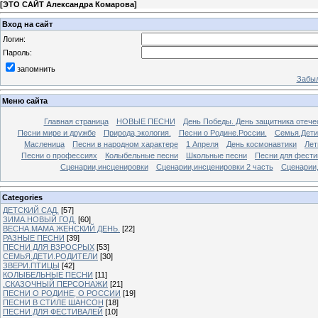
[
ЭТО САЙТ Александра Комарова
]
Вход на сайт
Логин:
Пароль:
запомнить
Забыл
Меню сайта
Главная страница
НОВЫЕ ПЕСНИ
День Победы. День защитника отече
Песни мире и дружбе
Природа,экология.
Песни о Родине.России.
Семья.Дети
Масленица
Песни в народном характере
1 Апреля
День космонавтики
Лет
Песни о профессиях
Колыбельные песни
Школьные песни
Песни для фести
Сценарии,инсценировки
Сценарии,инсценировки 2 часть
Сценарии,
Categories
ДЕТСКИЙ САД.
[57]
ЗИМА.НОВЫЙ ГОД.
[60]
ВЕСНА.МАМА.ЖЕНСКИЙ ДЕНЬ.
[22]
РАЗНЫЕ ПЕСНИ
[39]
ПЕСНИ ДЛЯ ВЗРОСРЫХ
[53]
СЕМЬЯ.ДЕТИ.РОДИТЕЛИ
[30]
ЗВЕРИ.ПТИЦЫ
[42]
КОЛЫБЕЛЬНЫЕ ПЕСНИ
[11]
.СКАЗОЧНЫЙ ПЕРСОНАЖИ
[21]
ПЕСНИ О РОДИНЕ, О РОССИИ
[19]
ПЕСНИ В СТИЛЕ ШАНСОН
[18]
ПЕСНИ ДЛЯ ФЕСТИВАЛЕЙ
[10]