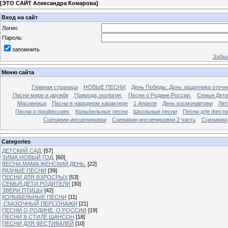
[
ЭТО САЙТ Александра Комарова
]
Вход на сайт
Логин:
Пароль:
запомнить
Забыл
Меню сайта
Главная страница
НОВЫЕ ПЕСНИ
День Победы. День защитника отече
Песни мире и дружбе
Природа,экология.
Песни о Родине.России.
Семья.Дети
Масленица
Песни в народном характере
1 Апреля
День космонавтики
Лет
Песни о профессиях
Колыбельные песни
Школьные песни
Песни для фести
Сценарии,инсценировки
Сценарии,инсценировки 2 часть
Сценарии,
Categories
ДЕТСКИЙ САД.
[57]
ЗИМА.НОВЫЙ ГОД.
[60]
ВЕСНА.МАМА.ЖЕНСКИЙ ДЕНЬ.
[22]
РАЗНЫЕ ПЕСНИ
[39]
ПЕСНИ ДЛЯ ВЗРОСРЫХ
[53]
СЕМЬЯ.ДЕТИ.РОДИТЕЛИ
[30]
ЗВЕРИ.ПТИЦЫ
[42]
КОЛЫБЕЛЬНЫЕ ПЕСНИ
[11]
.СКАЗОЧНЫЙ ПЕРСОНАЖИ
[21]
ПЕСНИ О РОДИНЕ, О РОССИИ
[19]
ПЕСНИ В СТИЛЕ ШАНСОН
[18]
ПЕСНИ ДЛЯ ФЕСТИВАЛЕЙ
[10]