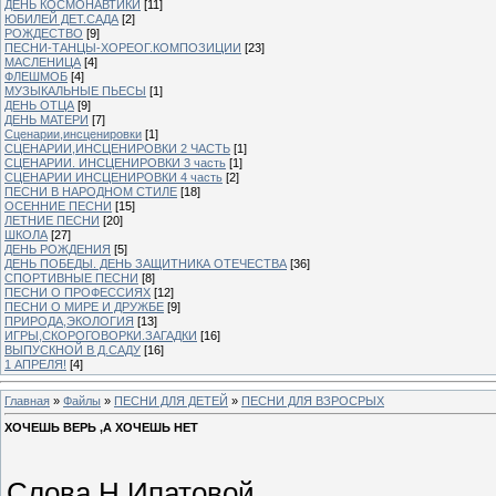
ДЕНЬ КОСМОНАВТИКИ
[11]
ЮБИЛЕЙ ДЕТ.САДА
[2]
РОЖДЕСТВО
[9]
ПЕСНИ-ТАНЦЫ-ХОРЕОГ.КОМПОЗИЦИИ
[23]
МАСЛЕНИЦА
[4]
ФЛЕШМОБ
[4]
МУЗЫКАЛЬНЫЕ ПЬЕСЫ
[1]
ДЕНЬ ОТЦА
[9]
ДЕНЬ МАТЕРИ
[7]
Сценарии,инсценировки
[1]
СЦЕНАРИИ,ИНСЦЕНИРОВКИ 2 ЧАСТЬ
[1]
СЦЕНАРИИ. ИНСЦЕНИРОВКИ 3 часть
[1]
СЦЕНАРИИ ИНСЦЕНИРОВКИ 4 часть
[2]
ПЕСНИ В НАРОДНОМ СТИЛЕ
[18]
ОСЕННИЕ ПЕСНИ
[15]
ЛЕТНИЕ ПЕСНИ
[20]
ШКОЛА
[27]
ДЕНЬ РОЖДЕНИЯ
[5]
ДЕНЬ ПОБЕДЫ. ДЕНЬ ЗАЩИТНИКА ОТЕЧЕСТВА
[36]
СПОРТИВНЫЕ ПЕСНИ
[8]
ПЕСНИ О ПРОФЕССИЯХ
[12]
ПЕСНИ О МИРЕ И ДРУЖБЕ
[9]
ПРИРОДА,ЭКОЛОГИЯ
[13]
ИГРЫ,СКОРОГОВОРКИ.ЗАГАДКИ
[16]
ВЫПУСКНОЙ В Д.САДУ
[16]
1 АПРЕЛЯ!
[4]
Главная
»
Файлы
»
ПЕСНИ ДЛЯ ДЕТЕЙ
»
ПЕСНИ ДЛЯ ВЗРОСРЫХ
ХОЧЕШЬ ВЕРЬ ,А ХОЧЕШЬ НЕТ
Слова Н.Ипатовой