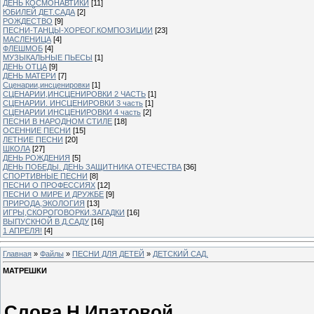
ДЕНЬ КОСМОНАВТИКИ
[11]
ЮБИЛЕЙ ДЕТ.САДА
[2]
РОЖДЕСТВО
[9]
ПЕСНИ-ТАНЦЫ-ХОРЕОГ.КОМПОЗИЦИИ
[23]
МАСЛЕНИЦА
[4]
ФЛЕШМОБ
[4]
МУЗЫКАЛЬНЫЕ ПЬЕСЫ
[1]
ДЕНЬ ОТЦА
[9]
ДЕНЬ МАТЕРИ
[7]
Сценарии,инсценировки
[1]
СЦЕНАРИИ,ИНСЦЕНИРОВКИ 2 ЧАСТЬ
[1]
СЦЕНАРИИ. ИНСЦЕНИРОВКИ 3 часть
[1]
СЦЕНАРИИ ИНСЦЕНИРОВКИ 4 часть
[2]
ПЕСНИ В НАРОДНОМ СТИЛЕ
[18]
ОСЕННИЕ ПЕСНИ
[15]
ЛЕТНИЕ ПЕСНИ
[20]
ШКОЛА
[27]
ДЕНЬ РОЖДЕНИЯ
[5]
ДЕНЬ ПОБЕДЫ. ДЕНЬ ЗАЩИТНИКА ОТЕЧЕСТВА
[36]
СПОРТИВНЫЕ ПЕСНИ
[8]
ПЕСНИ О ПРОФЕССИЯХ
[12]
ПЕСНИ О МИРЕ И ДРУЖБЕ
[9]
ПРИРОДА,ЭКОЛОГИЯ
[13]
ИГРЫ,СКОРОГОВОРКИ.ЗАГАДКИ
[16]
ВЫПУСКНОЙ В Д.САДУ
[16]
1 АПРЕЛЯ!
[4]
Главная
»
Файлы
»
ПЕСНИ ДЛЯ ДЕТЕЙ
»
ДЕТСКИЙ САД.
МАТРЕШКИ
Слова Н.Ипатовой