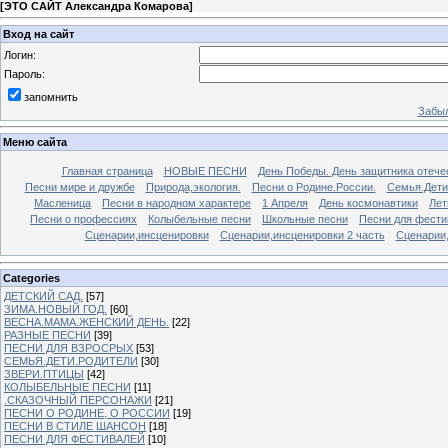
[
ЭТО САЙТ Александра Комарова
]
Вход на сайт
Логин:
Пароль:
запомнить
Забыл
Меню сайта
Главная страница
НОВЫЕ ПЕСНИ
День Победы. День защитника отече
Песни мире и дружбе
Природа,экология.
Песни о Родине.России.
Семья.Дети
Масленица
Песни в народном характере
1 Апреля
День космонавтики
Лет
Песни о профессиях
Колыбельные песни
Школьные песни
Песни для фести
Сценарии,инсценировки
Сценарии,инсценировки 2 часть
Сценарии,
Categories
ДЕТСКИЙ САД.
[57]
ЗИМА.НОВЫЙ ГОД.
[60]
ВЕСНА.МАМА.ЖЕНСКИЙ ДЕНЬ.
[22]
РАЗНЫЕ ПЕСНИ
[39]
ПЕСНИ ДЛЯ ВЗРОСРЫХ
[53]
СЕМЬЯ.ДЕТИ.РОДИТЕЛИ
[30]
ЗВЕРИ.ПТИЦЫ
[42]
КОЛЫБЕЛЬНЫЕ ПЕСНИ
[11]
.СКАЗОЧНЫЙ ПЕРСОНАЖИ
[21]
ПЕСНИ О РОДИНЕ, О РОССИИ
[19]
ПЕСНИ В СТИЛЕ ШАНСОН
[18]
ПЕСНИ ДЛЯ ФЕСТИВАЛЕЙ
[10]