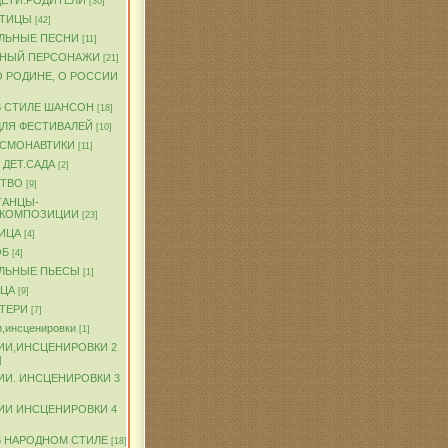
ДЕТИ.РОДИТЕЛИ
[30]
ПТИЦЫ
[42]
ЛЬНЫЕ ПЕСНИ
[11]
ЧНЫЙ ПЕРСОНАЖИ
[21]
О РОДИНЕ, О РОССИИ
В СТИЛЕ ШАНСОН
[18]
ДЛЯ ФЕСТИВАЛЕЙ
[10]
ОСМОНАВТИКИ
[11]
 ДЕТ.САДА
[2]
ТВО
[9]
ТАНЦЫ-
.КОМПОЗИЦИИ
[23]
ИЦА
[4]
ОБ
[4]
ЛЬНЫЕ ПЬЕСЫ
[1]
ТЦА
[9]
АТЕРИ
[7]
,инсценировки
[1]
ИИ,ИНСЦЕНИРОВКИ 2
]
ИИ. ИНСЦЕНИРОВКИ 3
ИИ ИНСЦЕНИРОВКИ 4
В НАРОДНОМ СТИЛЕ
[18]