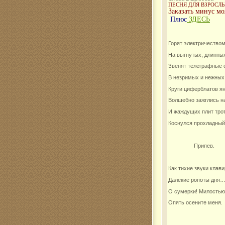
ПЕСНЯ ДЛЯ ВЗРОСЛ
Заказать минус мо
Комар
Плюс
ЗДЕСЬ
Горят электричество
На выгнутых, длинных
Звенят телеграфные 
В незримых и нежных
Круги циферблатов я
Волшебно зажглись на
И жаждущих плит тро
Коснулся прохладный
Припев.
Как тихие звуки клав
Далекие ропоты дня
О сумерки! Милос
Опять осените