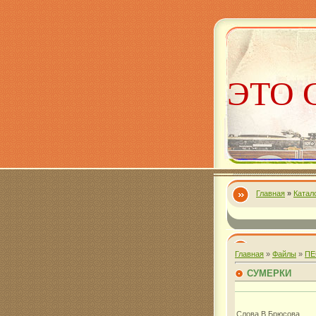
ЭТО 
Главная
»
Катал
Алекс
Главная
»
Файлы
»
ПЕ
СУМЕРКИ
Слова В.Брюсова