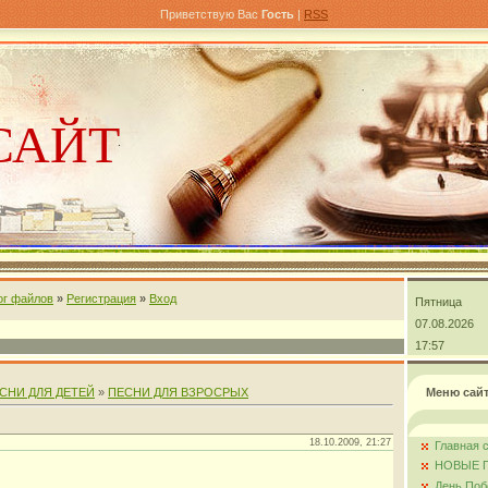
Приветствую Вас
Гость
|
RSS
САЙТ
ог файлов
»
Регистрация
»
Вход
Пятница
андра
07.08.2026
17:57
СНИ ДЛЯ ДЕТЕЙ
»
ПЕСНИ ДЛЯ ВЗРОСРЫХ
Меню сай
18.10.2009, 21:27
Главная 
НОВЫЕ 
День Поб