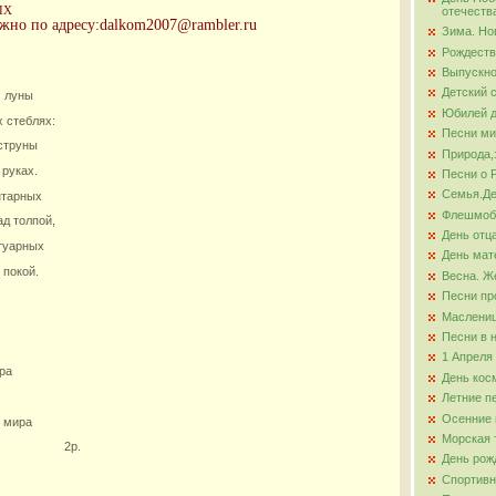
ЫХ
отечеств
жно по адресу:dalkom2007@rambler.ru
Зима. Но
ова
Рождеств
Выпускно
Детский 
м луны
Юбилей д
 стеблях:
Песни ми
струны
Природа,
 руках.
Песни о 
Семья.Де
нтарных
Флешмо
д толпой,
День отц
туарных
День мат
 покой.
Весна. Ж
Песни пр
Маслени
Песни в 
1 Апреля
ира
День кос
…
Летние п
Осенние 
тью мира
Морская 
 меня. 2р.
День рож
Спортивн