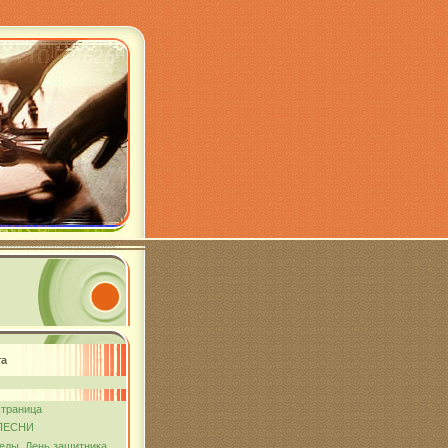
та
страница
ПЕСНИ
еды. День защитника