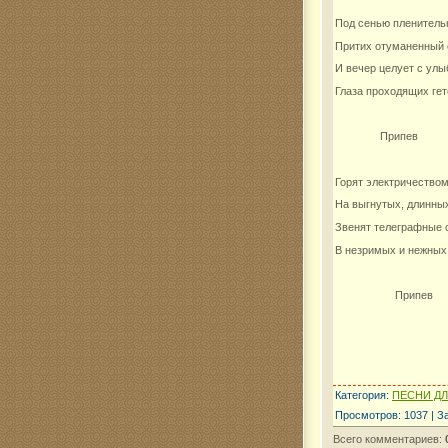
Под сенью пленитель
Притих отуманенный 
И вечер целует с улы
Глаза проходящих гет
Припев
Горят электричество
На выгнутых, длинных
Звенят телеграфные 
В незримых и нежных
Припев
Категория
:
ПЕСНИ Д
Просмотров
:
1037
|
З
Всего комментариев
: