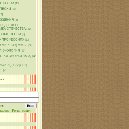
Е ПЕСНИ
[15]
 ПЕСНИ
[20]
27]
ОЖДЕНИЯ
[5]
БЕДЫ. ДЕНЬ
ИКА ОТЕЧЕСТВА
[36]
ВНЫЕ ПЕСНИ
[8]
О ПРОФЕССИЯХ
[12]
 МИРЕ И ДРУЖБЕ
[9]
А,ЭКОЛОГИЯ
[13]
КОРОГОВОРКИ.ЗАГАДКИ
ОЙ В Д.САДУ
[16]
Я!
[4]
айт
ить
пароль
|
Регистрация