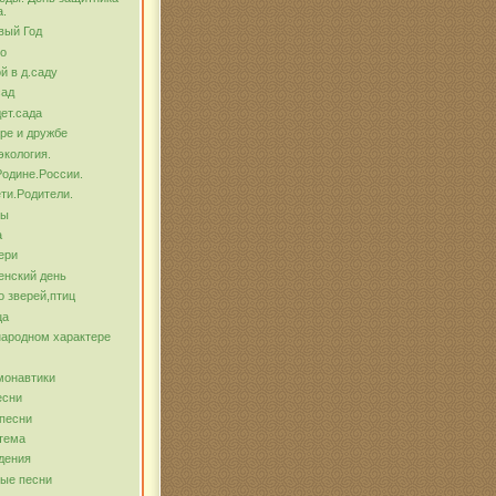
а.
вый Год
о
й в д.саду
сад
ет.сада
ре и дружбе
экология.
Родине.России.
ти.Родители.
бы
а
ери
енский день
о зверей,птиц
ца
народном характере
монавтики
есни
песни
тема
дения
ые песни