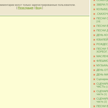
СЕМЬЯ.
ЗВЕРИ.
омментарии могут только зарегистрированные пользователи.
[
Регистрация
|
Вход
]
КОЛЫБЕ
.СКАЗО
ПЕСНИ 
[19]
ПЕСНИ 
ПЕСНИ 
ДЕНЬ К
ЮБИЛЕЙ
РОЖДЕС
ПЕСНИ-
ХОРЕОГ
МАСЛЕН
ФЛЕШМ
МУЗЫКА
ДЕНЬ О
ДЕНЬ М
Сценарии
СЦЕНАР
ЧАСТЬ
[1
СЦЕНАР
часть
[1]
СЦЕНАР
часть
[2]
ПЕСНИ 