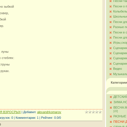
Песни-та
Песни о 
но зыбкой
Колыбель
сквер,
Школьны
бкой
Песни дл
ер.
Разные п
Песни в 
Песни дл
Игры,ско
Сценарии
м луны
Сценарии
 стеблях:
Сценарии
Сценарии
струны
Видео
 руках.
Музыкал
Категории
ДЕТСКИЙ
ЗИМА.Н
ВЕСНА.
[22]
ЛЯ ВЗРОСРЫХ
|
Добавил
:
alexandrkomarov
РАЗНЫЕ
агрузок
:
0
|
Комментарии
:
1
|
Рейтинг
:
0.0
/
0
ПЕСНИ 
0