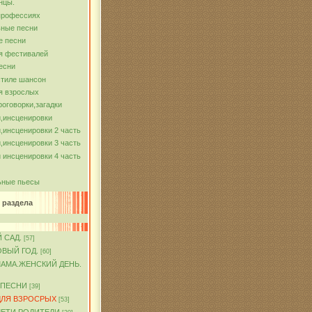
нцы.
профессиях
ные песни
е песни
я фестивалей
есни
стиле шансон
я взрослых
роговорки,загадки
,инсценировки
,инсценировки 2 часть
,инсценировки 3 часть
 инсценировки 4 часть
ьные пьесы
 раздела
 САД.
[57]
ОВЫЙ ГОД.
[60]
МАМА.ЖЕНСКИЙ ДЕНЬ.
 ПЕСНИ
[39]
ДЛЯ ВЗРОСРЫХ
[53]